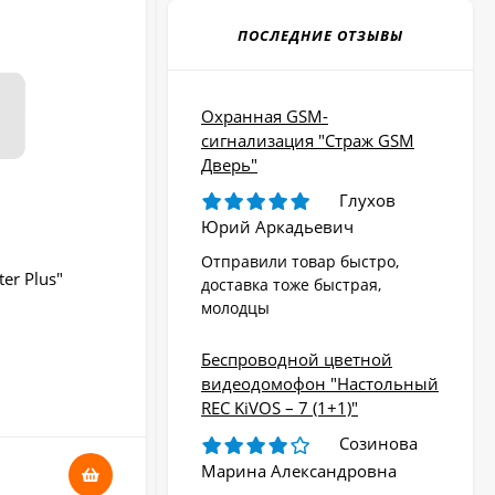
ПОСЛЕДНИЕ ОТЗЫВЫ
Охранная GSM-
сигнализация "Страж GSM
Дверь"
Глухов
Юрий Аркадьевич
Отправили товар быстро,
er Plus"
Прибор ночного видения "NV-3180"
доставка тоже быстрая,
молодцы
Беспроводной цветной
видеодомофон "Настольный
В НАЛИЧИИ
REC KiVOS – 7 (1+1)"
Созинова
2 810
Марина Александровна
₽