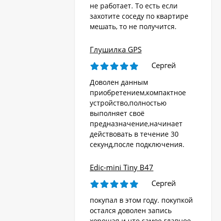
не работает. То есть если
захотите соседу по квартире
мешать, то не получится.
Глушилка GPS
Сергей
Доволен данным
приобретением,компактное
устройство,полностью
выполняет своё
предназначение,начинает
действовать в течение 30
секунд,после подключения.
Edic-mini Tiny B47
Сергей
покупал в этом году. покупкой
остался доволен запись
хорошая и что самое главное