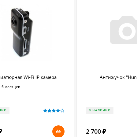
атюрная Wi-Fi IP камера
Антижучок "Hunt
:
6 месяцев
ЧИИ
В НАЛИЧИИ
2 700
₽
₽