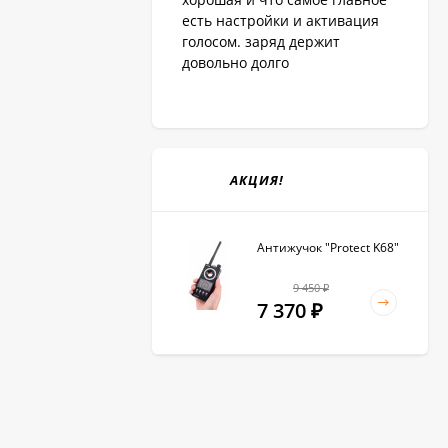
есть настройки и активация
голосом. заряд держит
довольно долго
АКЦИЯ!
Антижучок "Protect K68"
9 450
₽
7 370
₽