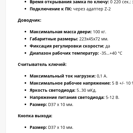
Время открывания замка по ключу:
0 220 сек.;
Подключение к ПК:
через адаптер Z-2
Доводчик:
Максимальная масса двери:
100 кг.
Габаритные размеры:
223х45х72 мм.
Фиксация регулировки скорости:
да
Диапазон рабочих температур:
-35…+40 °С
Считыватель ключей:
Максимальный ток нагрузки:
0,1 А.
Максимальное рабочее напряжение:
5 В +/- 10 
Яркость светодиода:
5..30 мКд.
Напряжение питания светодиода:
5-12 В.
Размер:
D37 х 10 мм.
Кнопка выхода:
Размер:
D37 х 10 мм.