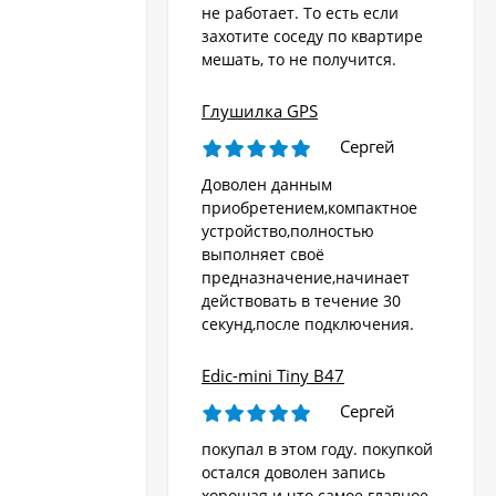
не работает. То есть если
захотите соседу по квартире
мешать, то не получится.
Глушилка GPS
Сергей
Доволен данным
приобретением,компактное
устройство,полностью
выполняет своё
предназначение,начинает
действовать в течение 30
секунд,после подключения.
Edic-mini Tiny B47
Сергей
покупал в этом году. покупкой
остался доволен запись
хорошая и что самое главное