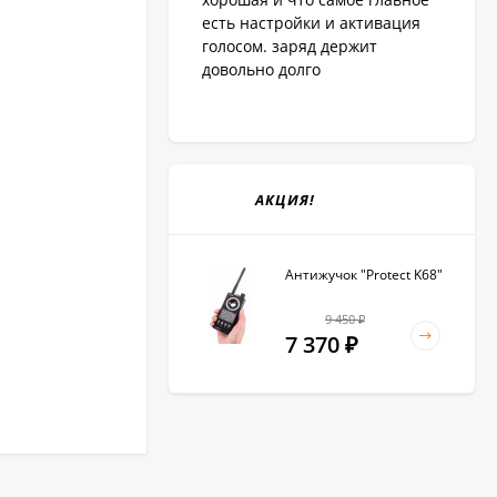
есть настройки и активация
голосом. заряд держит
довольно долго
АКЦИЯ!
Антижучок "Protect K68"
9 450
₽
7 370
₽