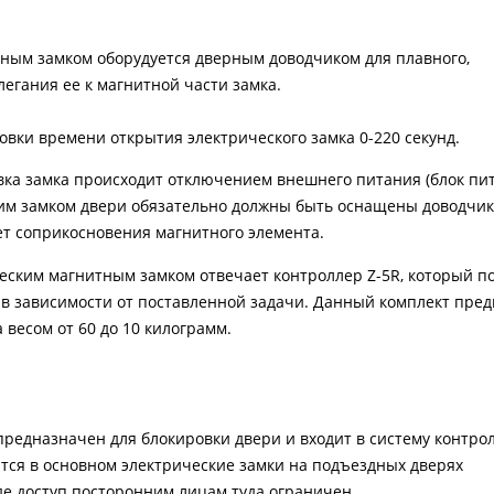
ным замком оборудуется дверным доводчиком для плавного,
легания ее к магнитной части замка.
овки времени открытия электрического замка 0-220 секунд.
ка замка происходит отключением внешнего питания (блок пит
ким замком двери обязательно должны быть оснащены доводчик
ает соприкосновения магнитного элемента.
ческим магнитным замком отвечает контроллер Z-5R, который п
д в зависимости от поставленной задачи. Данный комплект пре
а весом от 60 до 10 килограмм.
предназначен для блокировки двери и входит в систему контрол
тся в основном электрические замки на подъездных дверях
де доступ посторонним лицам туда ограничен.