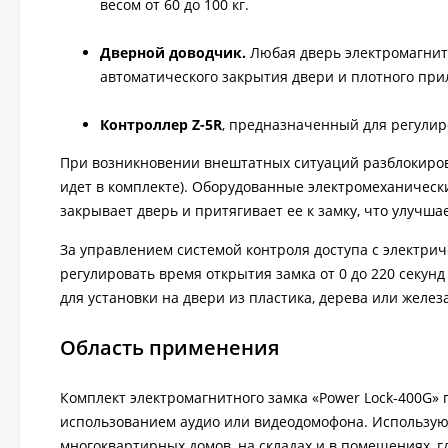
весом от 60 до 100 кг.
Дверной доводчик.
Любая дверь электромагнит
автоматического закрытия двери и плотного при
Контроллер Z-5R
, предназначенный для регулир
При возникновении внештатных ситуаций разблокиров
идет в комплекте). Оборудованные электромеханичес
закрывает дверь и притягивает ее к замку, что улучш
За управлением системой контроля доступа с электри
регулировать время открытия замка от 0 до 220 секун
для установки на двери из пластика, дерева или желез
Область применения
Комплект электромагнитного замка «Power Lock-400G» 
использованием аудио или видеодомофона. Использую
многоквартирных домов, на складах и в помещениях, г