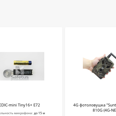
EDIC-mini Tiny16+ E72
4G фотоловушка "Sun
810G (4G-NE
ельность микрофона:
до 15 м