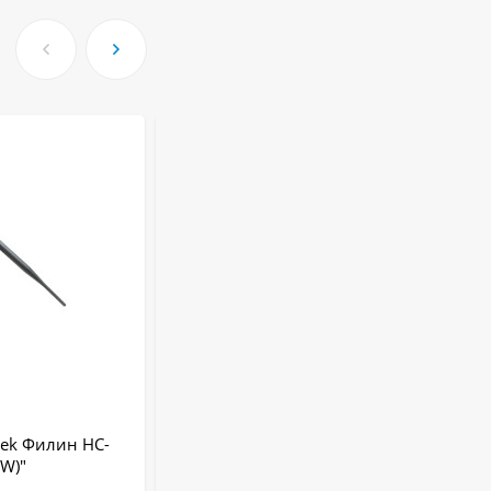
tek Филин HC-
4G фотоловушка "Suntek Филин HC-
W)"
801G (LTE)"