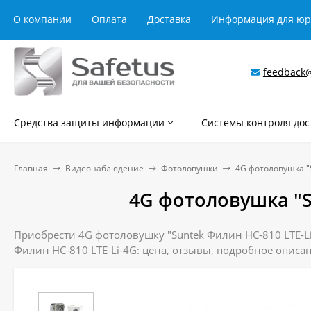
О компании
Оплата
Доставка
Информация для ю
feedback@
Средства защиты информации
Системы контроля дос
Главная
Видеонаблюдение
Фотоловушки
4G фотоловушка "
4G фотоловушка "S
Приобрести 4G фотоловушку "Suntek Филин HC-810 LTE-Li-
Филин HC-810 LTE-Li-4G: цена, отзывы, подробное описа