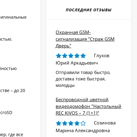
ПОСЛЕДНИЕ ОТЗЫВЫ
оригинальные
Охранная GSM-
сигнализация "Страж GSM
остью.
Дверь"
Глухов
Юрий Аркадьевич
олностью
Отправили товар быстро,
доставка тоже быстрая,
молодцы
тве – до 20
Беспроводной цветной
видеодомофон "Настольный
icroSD
REC KiVOS – 7 (1+1)"
Созинова
Марина Александровна
ер, где все