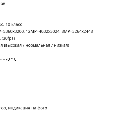
ров
с. 10 класс
=5360х3200, 12МР=4032x3024, 8MP=3264x2448
 (30fps)
я (высокая / нормальная / низкая)
- +70 ° C
тор, индикация на фото