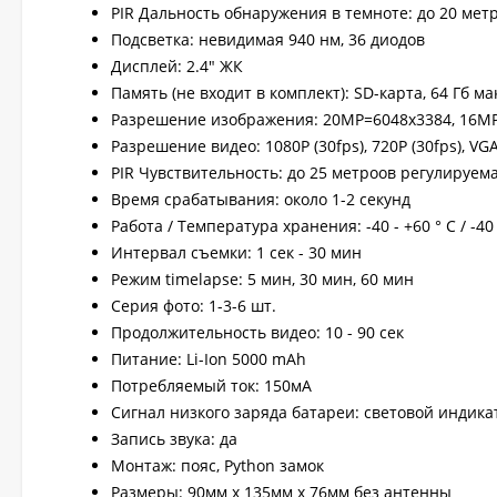
PIR Дальность обнаружения в темноте: до 20 мет
Подсветка: невидимая 940 нм, 36 диодов
Дисплей: 2.4" ЖК
Память (не входит в комплект): SD-карта, 64 Гб мак
Разрешение изображения: 20МР=6048х3384, 16MP
Разрешение видео: 1080P (30fps), 720P (30fps), VGA
PIR Чувствительность: до 25 метроов регулируема
Время срабатывания: около 1-2 секунд
Работа / Температура хранения: -40 - +60 ° C / -40 
Интервал съемки: 1 сек - 30 мин
Режим timelapse: 5 мин, 30 мин, 60 мин
Серия фото: 1-3-6 шт.
Продолжительность видео: 10 - 90 сек
Питание: Li-Ion 5000 mAh
Потребляемый ток: 150мА
Сигнал низкого заряда батареи: световой индика
Запись звука: да
Монтаж: пояс, Python замок
Размеры: 90мм x 135мм x 76мм без антенны