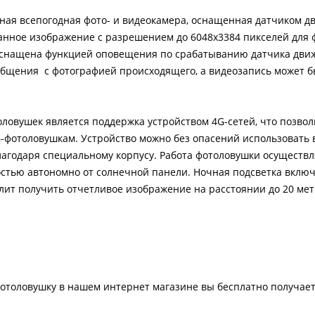
ная всепогодная фото- и видеокамера, оснащенная датчиком д
нное изображение с разрешением до 6048х3384 пикселей для 
оснащена функцией оповещения по срабатыванию датчика движ
общения с фотографией происходящего, а видеозапись может б
ловушек является поддержка устройством 4G-сетей, что позвол
G-фотоловушкам. Устройство можно без опасений использовать 
лагодаря специальному корпусу. Работа фотоловушки осуществл
ностью автономно от солнечной панели. Ночная подсветка вклю
ит получить отчетливое изображение на расстоянии до 20 мет
отоловушку в нашем интернет магазине вы бесплатно получает