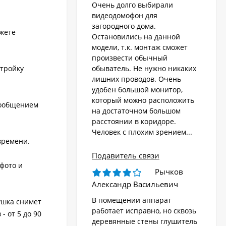
Очень долго выбирали
видеодомофон для
загородного дома.
жете
Остановились на данной
модели, т.к. монтаж сможет
произвести обычный
стройку
обыватель. Не нужно никаких
лишних проводов. Очень
удобен большой монитор,
который можно расположить
сообщением
на достаточном большом
расстоянии в коридоре.
Человек с плохим зрением...
времени.
Подавитель связи
фото и
Рычков
Александр Васильевич
В помещении аппарат
ушка снимет
работает исправно, но сквозь
 от 5 до 90
деревянные стены глушитель