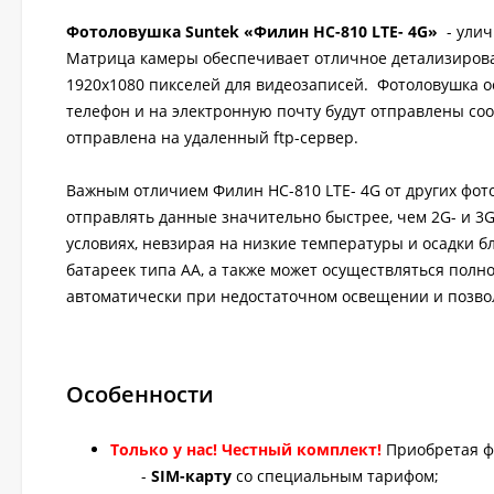
Фотоловушка Suntek «Филин HC-810 LTE- 4G»
- улич
Матрица камеры обеспечивает отличное детализирова
1920х1080 пикселей для видеозаписей. Фотоловушка 
телефон и на электронную почту будут отправлены со
отправлена на удаленный ftp-сервер.
Важным отличием Филин HC-810 LTE- 4G от других фото
отправлять данные значительно быстрее, чем 2G- и 3
условиях, невзирая на низкие температуры и осадки б
батареек типа АА, а также может осуществляться пол
автоматически при недостаточном освещении и позвол
Особенности
Только у нас! Честный комплект!
Приобретая ф
-
SIM-карту
со специальным тарифом;