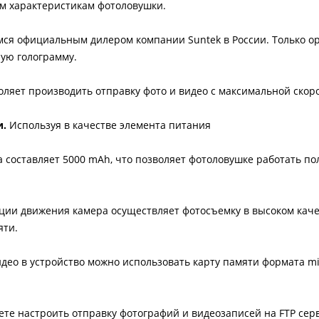
им характеристикам фотоловушки.
ся официальным дилером компании Suntek в России. Только 
ую голограмму.
ляет производить отправку фото и видео с максимальной скор
и.
Используя в качестве элемента питания
а составляет 5000 mAh, что позволяет фотоловушке работать п
ции движения камера осуществляет фотосъемку в высоком качес
яти.
идео в устройство можно использовать карту памяти формата m
те настроить отправку фотографий и видеозаписей на FTP серв