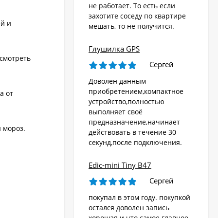
не работает. То есть если
захотите соседу по квартире
й и
мешать, то не получится.
Глушилка GPS
осмотреть
Сергей
Доволен данным
приобретением,компактное
а от
устройство,полностью
выполняет своё
предназначение,начинает
 мороз.
действовать в течение 30
секунд,после подключения.
Edic-mini Tiny B47
Сергей
покупал в этом году. покупкой
остался доволен запись
хорошая и что самое главное