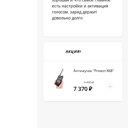
есть настройки и активация
голосом. заряд держит
довольно долго
АКЦИЯ!
Антижучок "Protect K68"
9 450
₽
7 370
₽