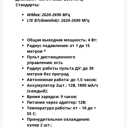
Стандарты:
WiMax: 2
620-2
690 МГц
LTE B7
(downlink): 2
620-2
690 МГц
Общая выходная мощность:
4 Вт;
Радиус подавления:
от 1 до 15
метров *
Пульт дистанционного
управления:
есть
Радиус работы пульта ДУ:
до 30
метров без преград
Автономная работа:
до 1,5 часов;
Аккумулятор 2шт.:
12В, 1800 мА/ч
(каждый);
Время зарядки:
9 часов;
Питание через адаптер:
12В;
Температура работы:
от – 10 до +
55 С;
Принудительное охлаждение:
кулер 2 шт.;