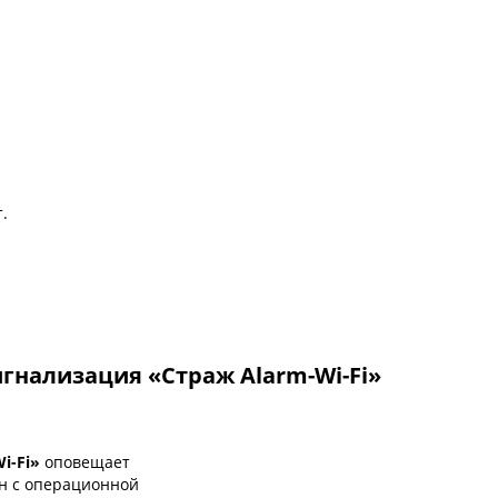
.
игнализация «Страж Alarm-Wi-Fi»
i-Fi»
оповещает
н с операционной