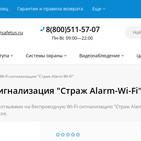
рлиц
Гарантии и правила возврата
Еще
8(800)511-57-07
safetus.ru
Пн-Вс 09:00—22:00
тупа
Системы охраны
Видеонаблюдение
Ц
Wi-Fi-сигнализация "Страж Alarm-Wi-Fi"
игнализация "Страж Alarm-Wi-Fi
 отзывами на беспроводную Wi-Fi-сигнализацию "Страж Alarm
ке.