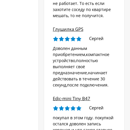
не работает. То есть если
захотите соседу по квартире
мешать, то не получится.
Глушилка GPS
Сергей
Доволен данным
приобретением,компактное
устройство,полностью
выполняет своё
предназначение,начинает
действовать в течение 30
секунд,после подключения.
Edic-mini Tiny B47
Сергей
покупал в этом году. покупкой
остался доволен запись
хорошая и что самое главное