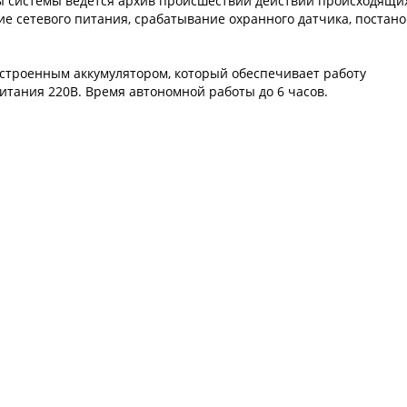
ы системы ведется архив происшествий действий происходящих
е сетевого питания, срабатывание охранного датчика, постано
строенным аккумулятором, который обеспечивает работу
итания 220В. Время автономной работы до 6 часов.