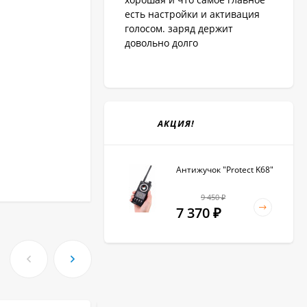
есть настройки и активация
голосом. заряд держит
довольно долго
АКЦИЯ!
Антижучок "Protect K68"
9 450
₽
7 370
₽