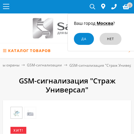
0
Ваш город
Москва
?
КАТАЛОГ ТОВАРОВ
емы охраны
GSM-сигнализации
GSM-сигнализация "Страж Универс
GSM-сигнализация "Страж
Универсал"
ХИТ!