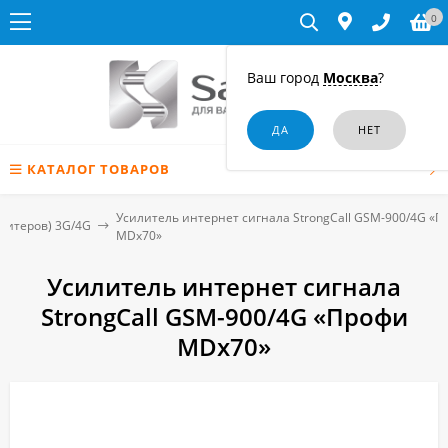
0
Ваш город
Москва
?
КАТАЛОГ ТОВАРОВ
Усилитель интернет сигнала StrongCall GSM-900/4G «
питеров) 3G/4G
MDх70»
Усилитель интернет сигнала
StrongCall GSM-900/4G «Профи
MDх70»