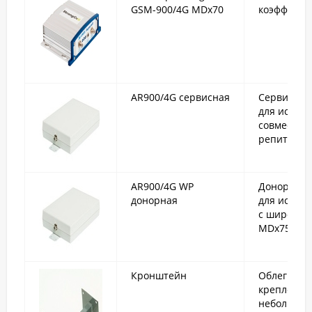
GSM-900/4G MDx70
коэффицие
AR900/4G сервисная
Сервисная
для испол
совместно
репитерам
AR900/4G WP
Донорная 
донорная
для исполь
с широкоп
MDх75 или
Кронштейн
Облегченн
крепления
небольшие