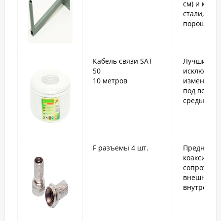
см) и малый
стали, по
порошково
Кабель связи SAT
Лучшие ко
50
исключите
10 метров
изменения 
под возде
среды.
F разъемы 4 шт.
Предназна
коаксиаль
сопротивле
внешней (
внутренней