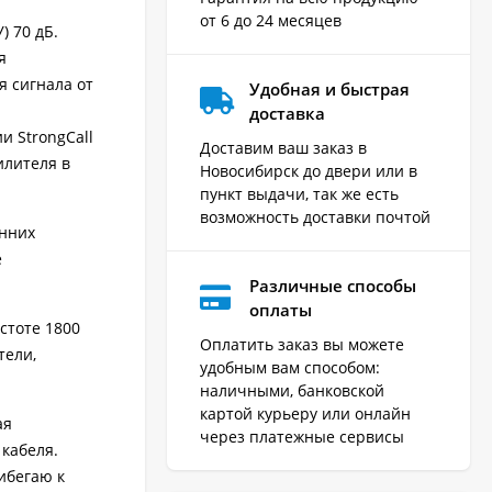
от 6 до 24 месяцев
) 70 дБ.
я
 сигнала от
Удобная и быстрая
доставка
 StrongCall
Доставим ваш заказ в
илителя в
Новосибирск до двери или в
пункт выдачи, так же есть
возможность доставки почтой
енних
е
Различные способы
оплаты
стоте 1800
Оплатить заказ вы можете
тели,
удобным вам способом:
наличными, банковской
картой курьеру или онлайн
ая
через платежные сервисы
кабеля.
ибегаю к