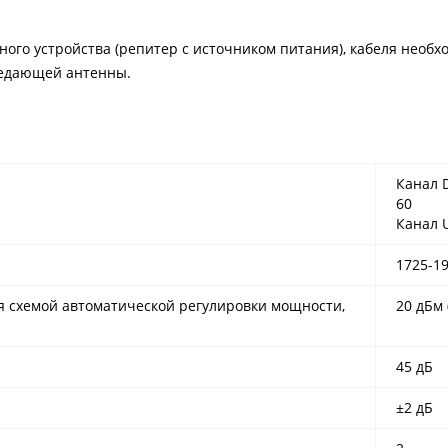
ого устройства (репитер с источником питания), кабеля необх
редающей антенны.
Канал 
60
Канал U
1725-1
 схемой автоматической регулировки мощности,
20 дБм 
45 дБ
±2 дБ