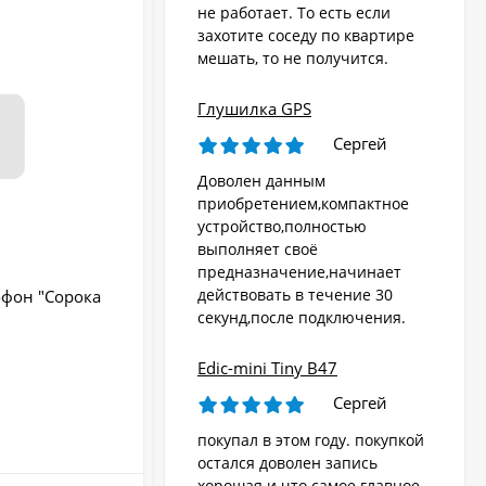
ХИТ!
не работает. То есть если
захотите соседу по квартире
мешать, то не получится.
Глушилка GPS
Сергей
Доволен данным
приобретением,компактное
устройство,полностью
выполняет своё
предназначение,начинает
действовать в течение 30
фон "Сорока
Подавитель связи
секунд,после подключения.
Пульт ДУ:
Нет
Питание:
сеть 220 В
Edic-mini Tiny B47
Гарантия:
6 месяцев
Сергей
В НАЛИЧИИ
покупал в этом году. покупкой
остался доволен запись
хорошая и что самое главное