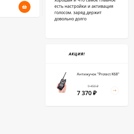
21 380
есть настройки и активация
₽
голосом. заряд держит
довольно долго
АКЦИЯ!
Антижучок "Protect K68"
9 450
₽
7 370
₽