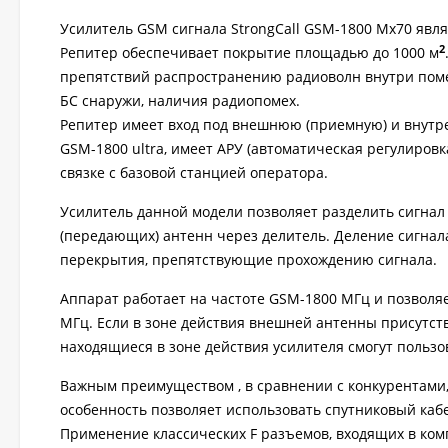
Усилитель GSM сигнала StrongCall GSM-1800 Мх70 явля
2
Репитер обеспечивает покрытие площадью до 1000 м
препятствий распространению радиоволн внутри поме
БС снаружи, наличия радиопомех.
Репитер имеет вход под внешнюю (приемную) и внутр
GSM-1800 ultra, имеет АРУ (автоматическая регулировк
связке с базовой станцией оператора.
Усилитель данной модели позволяет разделить сигнал
(передающих) антенн через делитель. Деление сигнал
перекрытия, препятствующие прохождению сигнала.
Аппарат работает на частоте GSM-1800 МГц и позволя
МГц. Если в зоне действия внешней антенны присутств
находящиеся в зоне действия усилителя смогут пользо
Важным преимуществом , в сравнении с конкурентами,
особенность позволяет использовать спутниковый кабе
Применение классических F разъемов, входящих в комп