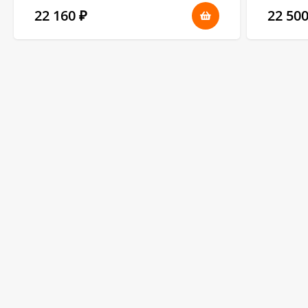
22 160
22 50
₽