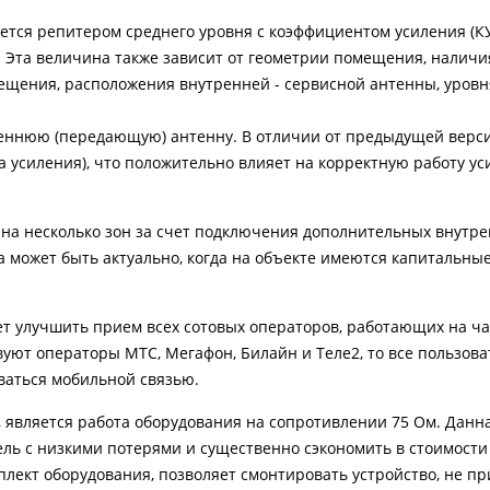
ется репитером среднего уровня с коэффициентом усиления (КУ
. Эта величина также зависит от геометрии помещения, наличи
щения, расположения внутренней - сервисной антенны, уровня
еннюю (передающую) антенну. В отличии от предыдущей версии
а усиления), что положительно влияет на корректную работу ус
 на несколько зон за счет подключения дополнительных внутр
а может быть актуально, когда на объекте имеются капитальны
ет улучшить прием всех сотовых операторов, работающих на ча
уют операторы МТС, Мегафон, Билайн и Теле2, то все пользова
ваться мобильной связью.
 является работа оборудования на сопротивлении 75 Ом. Данн
ль с низкими потерями и существенно сэкономить в стоимости 
лект оборудования, позволяет смонтировать устройство, не пр