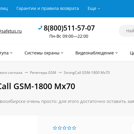
рлиц
Гарантии и правила возврата
Еще
8(800)511-57-07
safetus.ru
Пн-Вс 09:00—22:00
тупа
Системы охраны
Видеонаблюдение
Ц
вого сигнала
Репитеры GSM
StrongCall GSM-1800 Мх70
Call GSM-1800 Мх70
восибирске очень просто: для этого достаточно оставить з