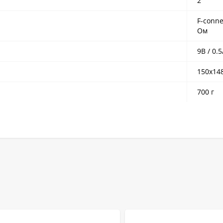
2
F-conne
Ом
9В / 0.
150x14
700 г