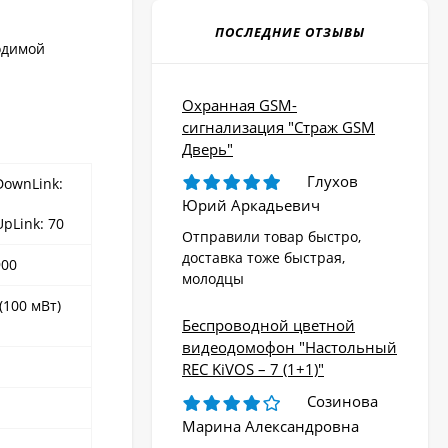
ПОСЛЕДНИЕ ОТЗЫВЫ
одимой
Охранная GSM-
сигнализация "Страж GSM
Дверь"
Глухов
DownLink:
Юрий Аркадьевич
pLink: 70
Отправили товар быстро,
доставка тоже быстрая,
900
молодцы
(100 мВт)
Беспроводной цветной
видеодомофон "Настольный
REC KiVOS – 7 (1+1)"
Созинова
Марина Александровна