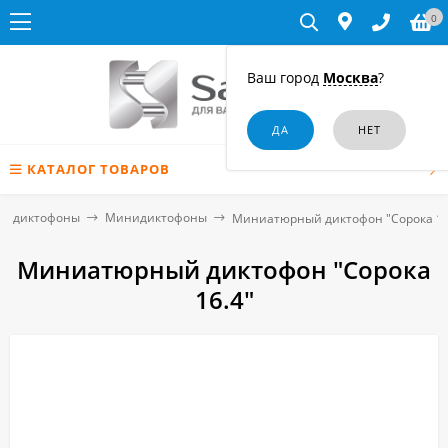
0
Ваш город
Москва
?
КАТАЛОГ ТОВАРОВ
е диктофоны
Минидиктофоны
Миниатюрный диктофон "Сорока 16
Миниатюрный диктофон "Сорока
16.4"