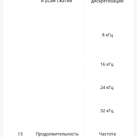
и µLaw сжатии
дискретизации
8 кГц
16 кГц
24 кГц
32 кГц
13
Продолжительность
Частота