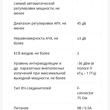
схемой автоматической
регулировки мощности, не
менее
Диапазон регулировки АРУ, не
45 дБ
менее
Неравномерность АЧХ, не
±3 дБ
более
КСВ входов, не более
2
Уровень интермодуляции и
-36 дБм (в
др. паразитных внеполосных
полосе 9
излучений при максимальной
кГц – 1 ГГц)
выходной мощности, не более
Тип ВЧ-соединителей
F-
connector
75 Ом
Питание
9В / 0.5А