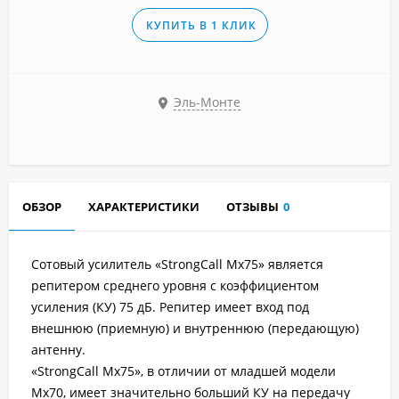
КУПИТЬ В 1 КЛИК
Эль-Монте
ОБЗОР
ХАРАКТЕРИСТИКИ
ОТЗЫВЫ
0
Сотовый усилитель «StrongCall Mx75» является
репитером среднего уровня с коэффициентом
усиления (КУ) 75 дБ. Репитер имеет вход под
внешнюю (приемную) и внутреннюю (передающую)
антенну.
«StrongCall Mx75», в отличии от младшей модели
Мх70, имеет значительно больший КУ на передачу