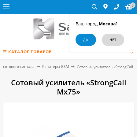
0
Ваш город
Москва
?
КАТАЛОГ ТОВАРОВ
и сотового сигнала
Репитеры GSM
Сотовый усилитель «StrongCall 
Сотовый усилитель «StrongCall
Mx75»