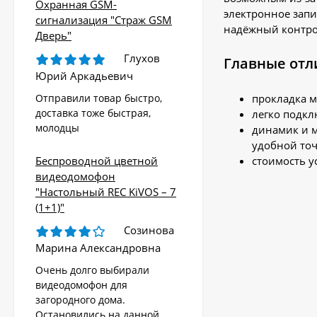
Охранная GSM-
электронное запи
сигнализация "Страж GSM
надёжный контро
Дверь"
Глухов
Главные отл
Юрий Аркадьевич
Отправили товар быстро,
прокладка м
доставка тоже быстрая,
легко подкл
молодцы
динамик и м
удобной точ
Беспроводной цветной
стоимость у
видеодомофон
"Настольный REC KiVOS – 7
(1+1)"
Созинова
Марина Александровна
Очень долго выбирали
видеодомофон для
загородного дома.
Остановились на данной