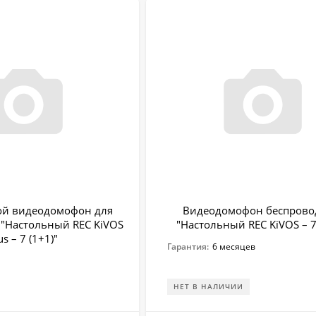
ый и надежный беспроводной домофон по доступной цене в Ка
ой видеодомофон для
Видеодомофон беспров
 "Настольный REC KiVOS
"Настольный REC KiVOS – 7
us – 7 (1+1)"
Гарантия:
6 месяцев
НЕТ В НАЛИЧИИ