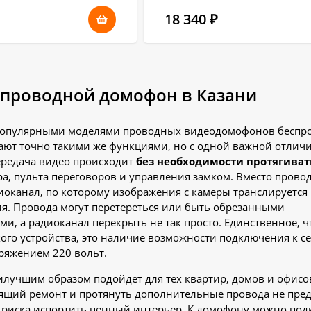
18 340
₽
спроводной домофон в Казани
популярными моделями проводных видеодомофонов беспр
дают точно такими же функциями, но с одной важной отлич
ередача видео происходит
без необходимости протягиват
а, пульта переговоров и управления замком. Вместо прово
иоканал, по которому изображения с камеры транслируется 
я. Провода могут перетереться или быть обрезанными
, а радиоканал перекрыть не так просто. Единственное, ч
кого устройства, это наличие возможности подключения к се
ряжением 220 вольт.
лучшим образом подойдёт для тех квартир, домов и офисов
ящий ремонт и протянуть дополнительные провода не пред
 риска испортить ценный интерьер. К домофону можно по