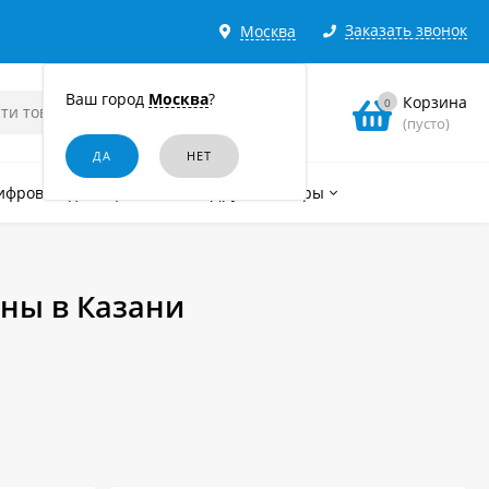
Заказать звонок
Москва
Ваш город
Москва
?
Корзина
0
(пусто)
ифровые диктофоны
Другие товары
ны в Казани
анной системе любого дома или помещения.