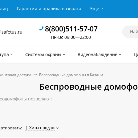
рлиц
Гарантии и правила возврата
Еще
8(800)511-57-07
safetus.ru
Пн-Вс 09:00—22:00
тупа
Системы охраны
Видеонаблюдение
Ц
контроля доступа
Беспроводные домофоны в Казани
Беспроводные домофо
еодомофоны позволяют:
ространство за дверью и всех приходящих посетителей;
ороннюю связь с гостями;
ирать и запирать дверь.
Хиты продаж
ортировать:
нные устройства - нужный и даже обязательный элемент в охр