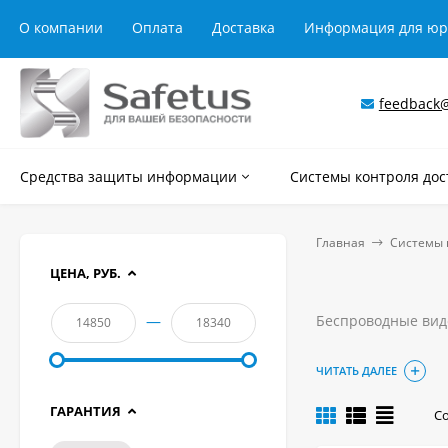
О компании
Оплата
Доставка
Информация для ю
feedback@
Средства защиты информации
Системы контроля дос
Главная
Системы 
ЦЕНА, РУБ.
—
Беспроводные вид
видеть всё п
ЧИТАТЬ ДАЛЕЕ
иметь двухст
удалённо отп
ГАРАНТИЯ
С
Таким образом, да