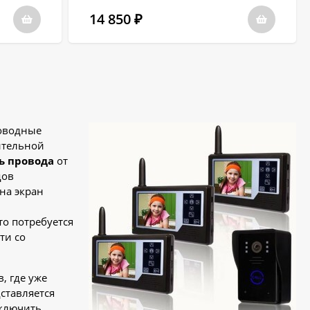
14 850
₽
оводные
ительной
ь провода
от
дов
на экран
то потребуется
ти со
, где уже
ставляется
дключить