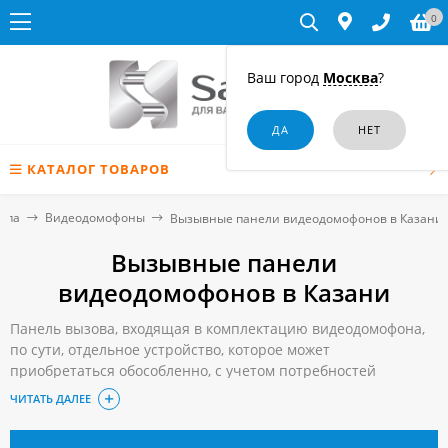
0
Ваш город
Москва
?
КАТАЛОГ ТОВАРОВ
упа
Видеодомофоны
Вызывные панели видеодомофонов в Казани
Вызывные панели
видеодомофонов в Казани
Панель вызова, входящая в комплектацию видеодомофона,
по сути, отдельное устройство, которое может
приобретаться обособленно, с учетом потребностей
владельца. С помощью такой панели возможно существенно
ЧИТАТЬ ДАЛЕЕ
расширить функционал домофона, улучшить его работу.
Выгодно купить надежную и недорогую вызывную панель