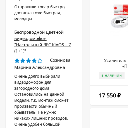
Отправили товар быстро,
доставка тоже быстрая,
молодцы
Беспроводной цветной
видеодомофон
"Настольный REC KiVOS – 7
(1+1)"
Созинова
Усилитель 
«П
Марина Александровна
Очень долго выбирали
В НАЛИЧИИ
видеодомофон для
загородного дома.
Остановились на данной
17 550
₽
модели, т.к. монтаж сможет
произвести обычный
обыватель. Не нужно
никаких лишних проводов.
Очень удобен большой