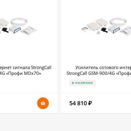
рнет сигнала StrongCall
Усилитель сотового инте
4G «Профи MDх70»
StrongCall GSM-900/4G «Про
В НАЛИЧИИ
54 810
₽