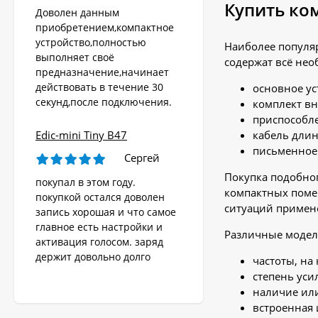
Купить ко
Доволен данным
приобретением,компактное
устройство,полностью
Наиболее популяр
выполняет своё
содержат всё нео
предназначение,начинает
действовать в течение 30
основное ус
секунд,после подключения.
комплект вн
приспособле
Edic-mini Tiny B47
кабель длин
письменное 
Сергей
Покупка подобно
покупал в этом году.
компактных поме
покупкой остался доволен
ситуаций примен
запись хорошая и что самое
главное есть настройки и
Различные модели
активация голосом. заряд
держит довольно долго
частоты, на
степень уси
наличие или
встроенная