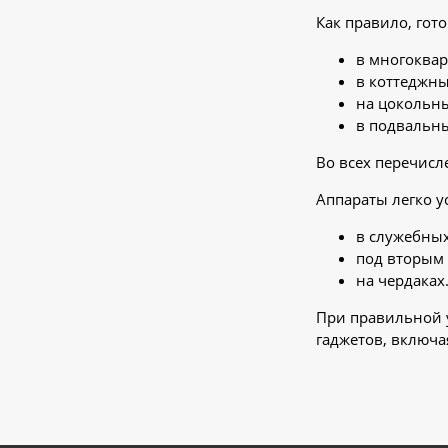
Как правило, гот
в многоква
в коттеджны
на цокольны
в подвальн
Во всех перечисл
Аппараты легко у
в служебны
под вторым 
на чердаках
При правильной у
гаджетов, включа