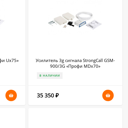
офи Uх75»
Усилитель 3g сигнала StrongCall GSM-
900/3G «Профи MDх70»
В НАЛИЧИИ
35 350
₽