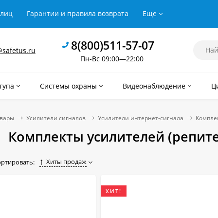
рлиц
Гарантии и правила возврата
Еще
8(800)511-57-07
safetus.ru
Пн-Вс 09:00—22:00
тупа
Системы охраны
Видеонаблюдение
Ц
овары
Усилители сигналов
Усилители интернет-сигнала
Комплек
Комплекты усилителей (репите
Хиты продаж
ортировать:
ХИТ!