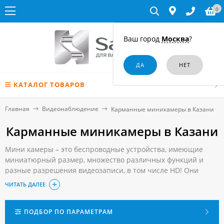
0
Ваш город
Москва
?
КАТАЛОГ ТОВАРОВ
Главная
Видеонаблюдение
Карманные миникамеры в Казани
Карманные миникамеры в Казани
Мини камеры – это беспроводные устройства, имеющие
миниатюрный размер, множество различных функций и
разные разрешения видеозаписи, в том числе HD! Они
помогут сдать непростой экзамен в ВУЗе, зафиксировать
ЧИТАТЬ ДАЛЕЕ
воровство или мелкую кражу, узнать как обращается с
Вашим ребёнком няня, удостовериться в верности Вашего
близкого человека и просто запечатлеть счастливые
ПОДБОР ПО ПАРАМЕТРАМ
моменты Вашей жизни!