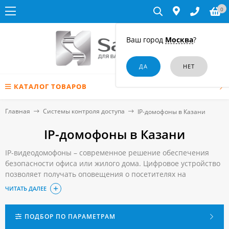
0
Ваш город
Москва
?
КАТАЛОГ ТОВАРОВ
Главная
Системы контроля доступа
IP-домофоны в Казани
IP-домофоны в Казани
IP-видеодомофоны – современное решение обеспечения
безопасности офиса или жилого дома. Цифровое устройство
позволяет получать оповещения о посетителях на
смартфон, в том числе в удаленном режиме. Все фотоснимки
ЧИТАТЬ ДАЛЕЕ
и видеосообщения записываются на карту памяти.
Чтобы приобрести IP-домофон в Казани, достаточно сделать
заказ в нашем онлайн-магазине.
ПОДБОР ПО ПАРАМЕТРАМ