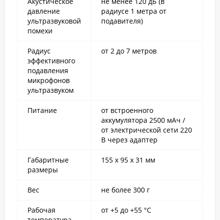
Акустическое
не менее 120 дБ (в
давление
радиусе 1 метра от
ультразвуковой
подавителя)
помехи
Радиус
от 2 до 7 метров
эффективного
подавления
микрофонов
ультразвуком
Питание
от встроенного
аккумулятора 2500 мАч /
от электрической сети 220
В через адаптер
Габаритные
155 х 95 х 31 мм
размеры
Вес
не более 300 г
Рабочая
от +5 до +55 °С
температура