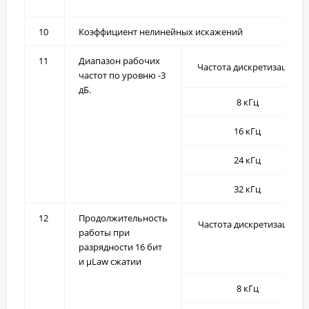
10
Коэффициент нелинейных искажений
11
Диапазон рабочих
Частота дискретизации
частот по уровню -3
дБ.
8 кГц
16 кГц
24 кГц
32 кГц
12
Продолжительность
Частота дискретизации
работы при
разрядности 16 бит
и µLaw сжатии
8 кГц